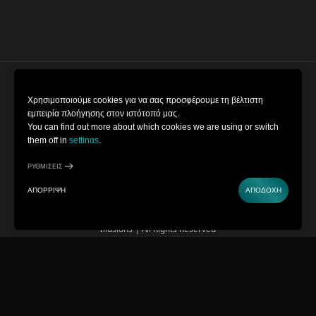
Ρυθμίσεις Cookie
Χρησιμοποιούμε cookies για να σας προσφέρουμε τη βέλτιστη
εμπειρία πλοήγησης στον ιστότοπό μας.
You can find out more about which cookies we are using or switch
Όροι και Προυποθέσεις
them off in
settings
.
Πολιτική Απορρήτου
ΡΥΘΜΊΣΕΙΣ
ΑΠΌΡΡΙΨΗ
ΑΠΟΔΟΧΉ
Copyright © 2022-2026 Museum of
Illusions | All Rights Reserved
Powered by